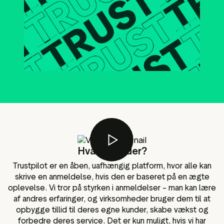
lot-widgets
Data og analyser
r til de sociale
Tagging af anmeldelser
ngmateriale
Besøgsdata
Hvad sker der?
Trustpilot er en åben, uafhængig platform, hvor alle kan
skrive en anmeldelse, hvis den er baseret på en ægte
oplevelse. Vi tror på styrken i anmeldelser – man kan lære
af andres erfaringer, og virksomheder bruger dem til at
opbygge tillid til deres egne kunder, skabe vækst og
forbedre deres service. Det er kun muligt, hvis vi har