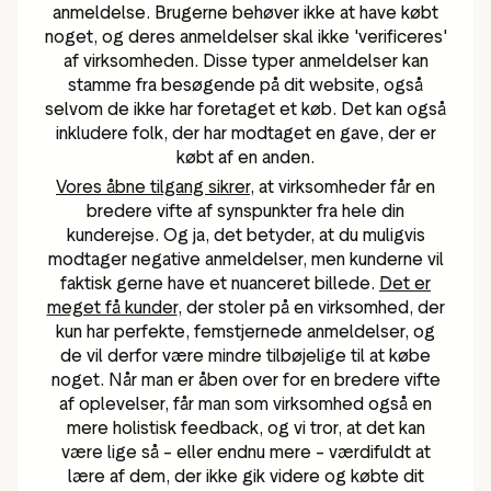
anmeldelse. Brugerne behøver ikke at have købt
noget, og deres anmeldelser skal ikke 'verificeres'
af virksomheden. Disse typer anmeldelser kan
stamme fra besøgende på dit website, også
selvom de ikke har foretaget et køb. Det kan også
inkludere folk, der har modtaget en gave, der er
købt af en anden.
Vores åbne tilgang sikrer
, at virksomheder får en
bredere vifte af synspunkter fra hele din
kunderejse. Og ja, det betyder, at du muligvis
modtager negative anmeldelser, men kunderne vil
faktisk gerne have et nuanceret billede.
Det er
meget få kunder
, der stoler på en virksomhed, der
kun har perfekte, femstjernede anmeldelser, og
de vil derfor være mindre tilbøjelige til at købe
noget. Når man er åben over for en bredere vifte
af oplevelser, får man som virksomhed også en
mere holistisk feedback, og vi tror, at det kan
være lige så – eller endnu mere – værdifuldt at
lære af dem, der ikke gik videre og købte dit