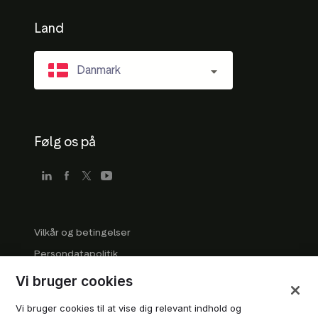
Land
Danmark
Følg os på
Vilkår og betingelser
Persondatapolitik
Virksomhedsretningslinjer
Vi bruger cookies
Retningslinjer for varemærker
Vi bruger cookies til at vise dig relevant indhold og
Administrér cookies