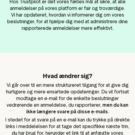
Hos Trustpilot er det vores fælles mål at sikre, at alle
lot-widgets
anmeldelser på vores platform er fair og troværdige.
Data og analyser
r til de sociale
Vi har opdateret, hvordan vi informerer dig om vores
Tagging af anmeldelser
beslutninger, for at hjælpe dig med at administrere dine
ngmateriale
Besøgsdata
rapporterede anmeldelser mere effektivt.
Hvad ændrer sig?
Vi går over til en mere struktureret tilgang for at give dig
hurtigere og mere ensartede opdateringer. Du vil fortsat
modtage en e-mail for de enkelte beslutninger
vedrørende en anmeldelse, du rapporterer,
men du kan
ikke længere svare på disse e-mails
.
I stedet for at svare på en e-mail kan du trykke på direkte
links i meddelelsen for at tage det specifikke næste trin,
du har brug for, herunder et link til at anfægte vores