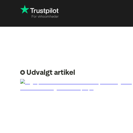
Engager dig i feedback
Servic
Sæt skub i konverterin
Produ
Forbedringer med indsi
Lokati
Udvalgt artikel
ROI på Trustpilot
Anmeld
SEO og
søgnin
anmel