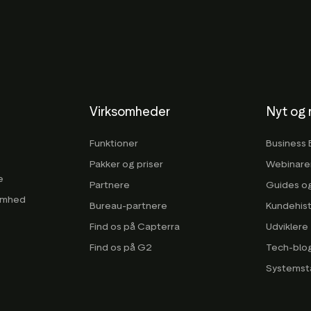
Virksomheder
Nyt og 
Funktioner
Business 
Pakker og priser
Webinarer
e
Partnere
Guides o
somhed
Bureau-partnere
Kundehist
Find os på Capterra
Udviklere
Find os på G2
Tech-blo
Systemst