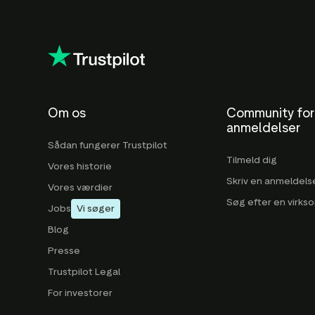
Om os
Community for
anmeldelser
Sådan fungerer Trustpilot
Tilmeld dig
Vores historie
Skriv en anmeldels
Vores værdier
Søg efter en virk
Jobs
Vi søger
Blog
Presse
Trustpilot Legal
For investorer