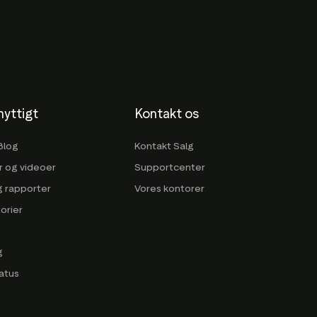
nyttigt
Kontakt os
Blog
Kontakt Salg
 og videoer
Supportcenter
g rapporter
Vores kontorer
orier
g
atus