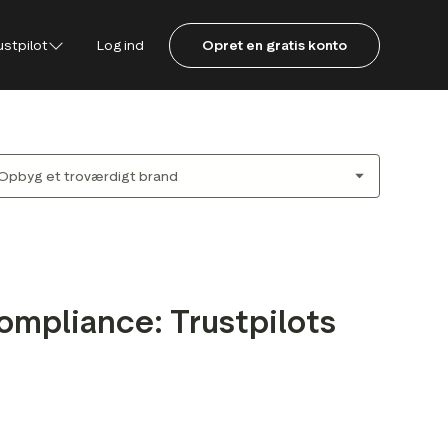
ustpilot
Log ind
Opret en gratis konto
lot
for forbrugere
ompliance: Trustpilots